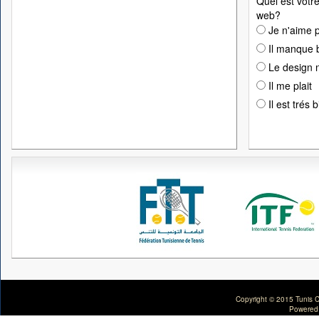
Quel est votre
web?
Je n'aime p
Il manque 
Le design n
Il me plait
Il est trés 
Copyright © 2015 Tunis C
Powered