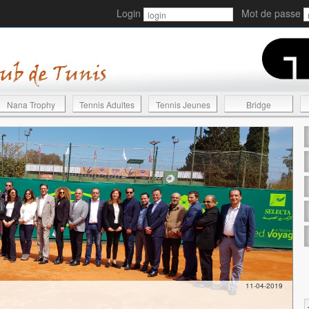
Login
Mot de passe
Nana Trophy
Tennis Adultes
Tennis Jeunes
Bridge
11-04-2019