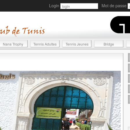
Login
Mot de passe
Nana Trophy
Tennis Adultes
Tennis Jeunes
Bridge