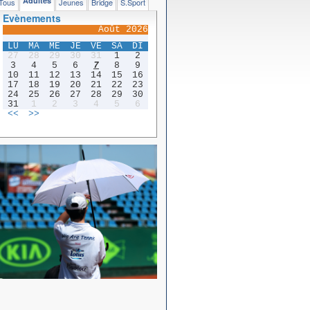
Adultes
Tous
Jeunes
Bridge
S.Sport
Evènements
Août 2026
LU
MA
ME
JE
VE
SA
DI
27
28
29
30
31
1
2
3
4
5
6
7
8
9
10
11
12
13
14
15
16
17
18
19
20
21
22
23
24
25
26
27
28
29
30
31
1
2
3
4
5
6
<<
>>