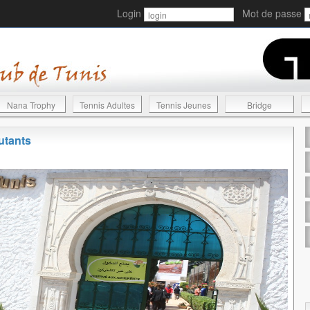
Login
Mot de passe
Nana Trophy
Tennis Adultes
Tennis Jeunes
Bridge
utants