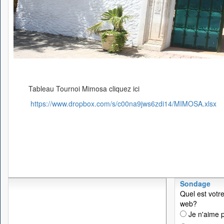
Tableau Tournoi Mimosa cliquez ici
https://www.dropbox.com/s/c00na9jws6zdi14/MIMOSA.xlsx
Sondage
Quel est votre
web?
Je n'aime p