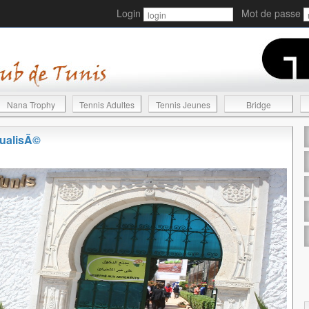
Login
Mot de passe
Nana Trophy
Tennis Adultes
Tennis Jeunes
Bridge
tualisÃ©