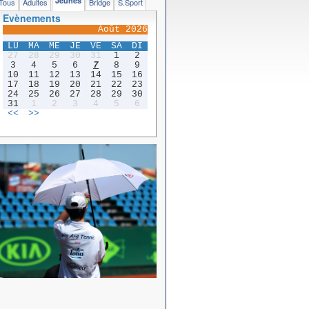
Jeunes
Tous
Adultes
Bridge
S.Sport
Evènements
Août 2026
LU
MA
ME
JE
VE
SA
DI
27
28
29
30
31
1
2
3
4
5
6
7
8
9
10
11
12
13
14
15
16
17
18
19
20
21
22
23
24
25
26
27
28
29
30
31
1
2
3
4
5
6
<<
>>