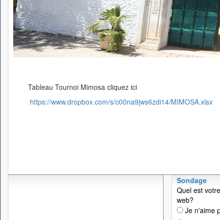
Tableau Tournoi Mimosa cliquez ici
https://www.dropbox.com/s/c00na9jws6zdi14/MIMOSA.xlsx
Sondage
Quel est votre
web?
Je n'aime p