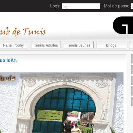
Login
Mot de passe
Nana Trophy
Tennis Adultes
Tennis Jeunes
Bridge
tualisÃ©