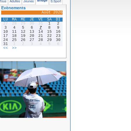
Bridge
Tous
Adultes
Jeunes
S.Sport
Evènements
Août 2026
LU
MA
ME
JE
VE
SA
DI
27
28
29
30
31
1
2
3
4
5
6
7
8
9
10
11
12
13
14
15
16
17
18
19
20
21
22
23
24
25
26
27
28
29
30
31
1
2
3
4
5
6
<<
>>