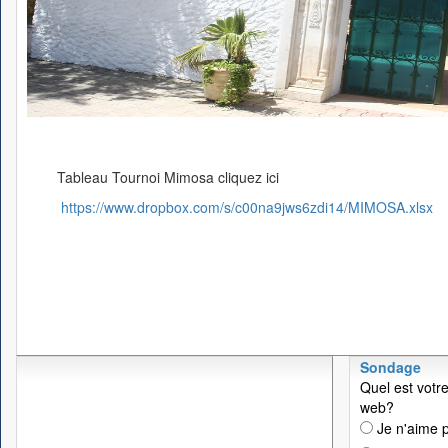
Tableau Tournoi Mimosa cliquez ici
https://www.dropbox.com/s/c00na9jws6zdi14/MIMOSA.xlsx
Sondage
Quel est votre
web?
Je n'aime p