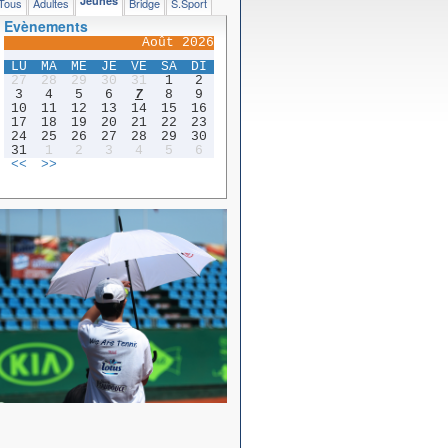
Jeunes
Tous
Adultes
Bridge
S.Sport
Evènements
Août 2026
LU
MA
ME
JE
VE
SA
DI
27
28
29
30
31
1
2
3
4
5
6
7
8
9
10
11
12
13
14
15
16
17
18
19
20
21
22
23
24
25
26
27
28
29
30
31
1
2
3
4
5
6
<<
>>