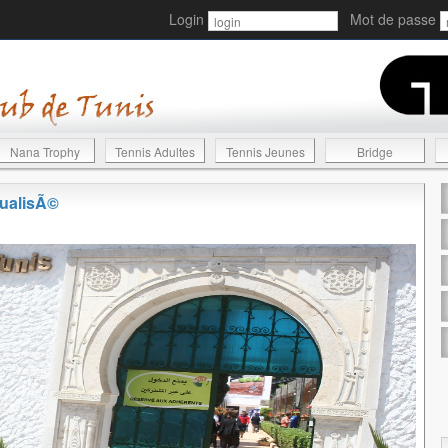
Login
Mot de passe
Nana Trophy
Tennis Adultes
Tennis Jeunes
Bridge
tualisÃ©