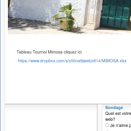
Tableau Tournoi Mimosa cliquez ici
https://www.dropbox.com/s/c00na9jws6zdi14/MIMOSA.xlsx
Sondage
Quel est votre
web?
Je n'aime p