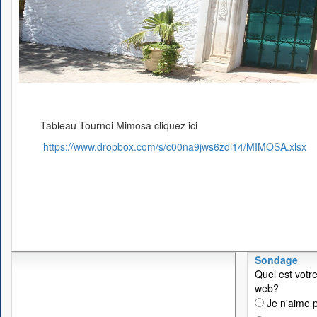
Tableau Tournoi Mimosa cliquez ici
https://www.dropbox.com/s/c00na9jws6zdi14/MIMOSA.xlsx
Sondage
Quel est votre
web?
Je n'aime p