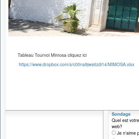
Tableau Tournoi Mimosa cliquez ici
https://www.dropbox.com/s/c00na9jws6zdi14/MIMOSA.xlsx
Sondage
Quel est votre
web?
Je n'aime p