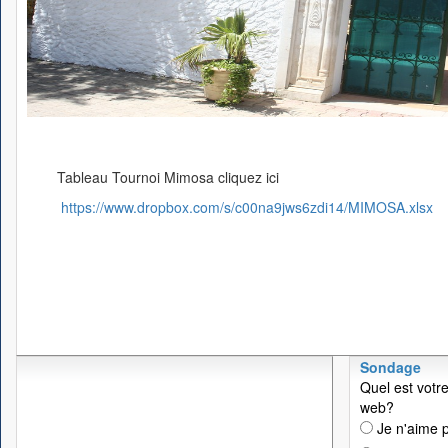
Tableau Tournoi Mimosa cliquez ici
https://www.dropbox.com/s/c00na9jws6zdi14/MIMOSA.xlsx
Sondage
Quel est votre
web?
Je n'aime p