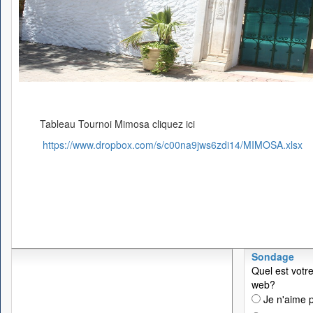
Tableau Tournoi Mimosa cliquez ici
https://www.dropbox.com/s/c00na9jws6zdi14/MIMOSA.xlsx
Sondage
Quel est votre
web?
Je n'aime p