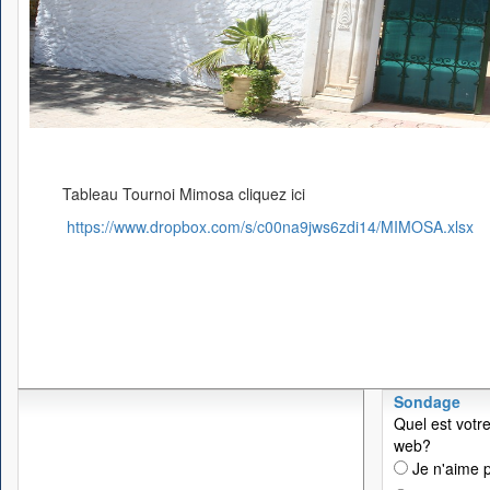
Tableau Tournoi Mimosa cliquez ici
https://www.dropbox.com/s/c00na9jws6zdi14/MIMOSA.xlsx
Sondage
Quel est votre
web?
Je n'aime p