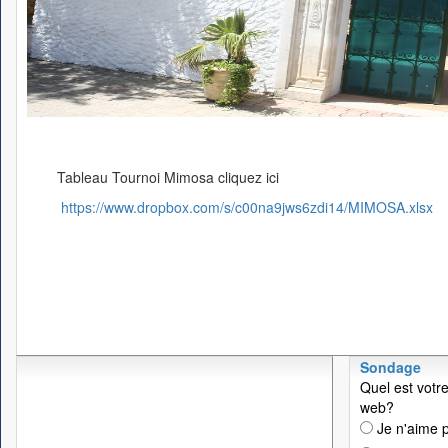
Tableau Tournoi Mimosa cliquez ici
https://www.dropbox.com/s/c00na9jws6zdi14/MIMOSA.xlsx
Sondage
Quel est votre
web?
Je n'aime p