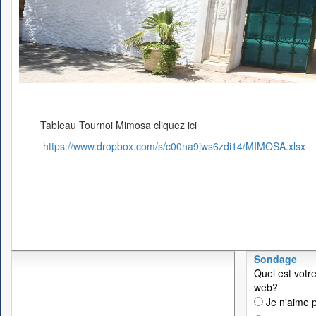
Tableau Tournoi Mimosa cliquez ici
https://www.dropbox.com/s/c00na9jws6zdi14/MIMOSA.xlsx
Sondage
Quel est votre
web?
Je n'aime p