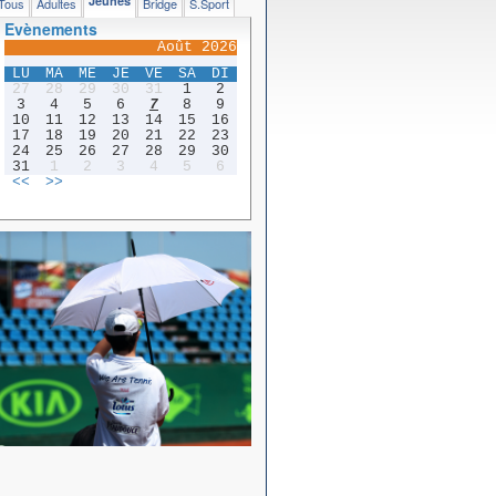
Jeunes
Tous
Adultes
Bridge
S.Sport
Evènements
Août 2026
LU
MA
ME
JE
VE
SA
DI
27
28
29
30
31
1
2
3
4
5
6
7
8
9
10
11
12
13
14
15
16
17
18
19
20
21
22
23
24
25
26
27
28
29
30
31
1
2
3
4
5
6
<<
>>