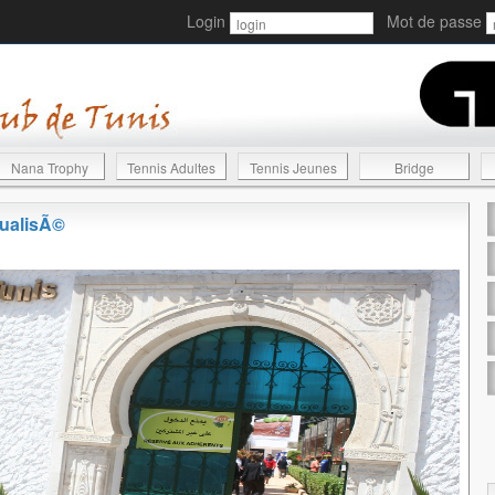
Login
Mot de passe
Nana Trophy
Tennis Adultes
Tennis Jeunes
Bridge
tualisÃ©