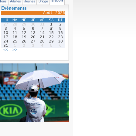
S.Sport
Tous
Adultes
Jeunes
Bridge
Evènements
Août 2026
LU
MA
ME
JE
VE
SA
DI
27
28
29
30
31
1
2
3
4
5
6
7
8
9
10
11
12
13
14
15
16
17
18
19
20
21
22
23
24
25
26
27
28
29
30
31
1
2
3
4
5
6
<<
>>