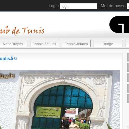
Login
Mot de passe
Nana Trophy
Tennis Adultes
Tennis Jeunes
Bridge
tualisÃ©