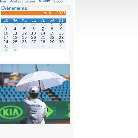
Bridge
Tous
Adultes
Jeunes
S.Sport
Evènements
Août 2026
LU
MA
ME
JE
VE
SA
DI
27
28
29
30
31
1
2
3
4
5
6
7
8
9
10
11
12
13
14
15
16
17
18
19
20
21
22
23
24
25
26
27
28
29
30
31
1
2
3
4
5
6
<<
>>