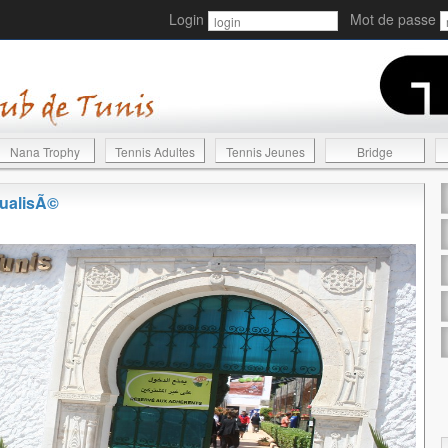
Login
Mot de passe
Nana Trophy
Tennis Adultes
Tennis Jeunes
Bridge
tualisÃ©