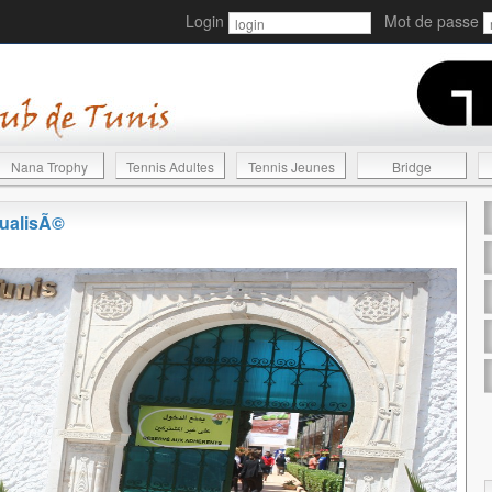
Login
Mot de passe
Nana Trophy
Tennis Adultes
Tennis Jeunes
Bridge
tualisÃ©