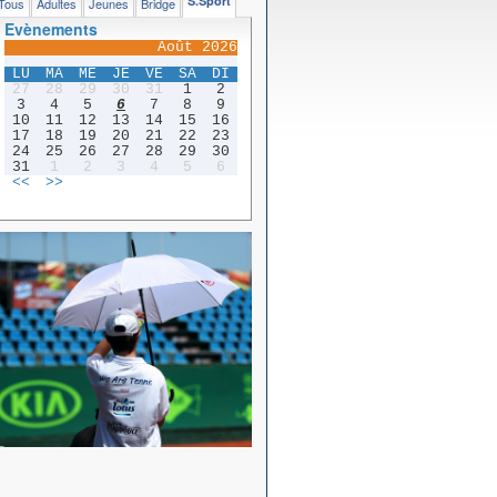
S.Sport
Tous
Adultes
Jeunes
Bridge
Evènements
Août 2026
LU
MA
ME
JE
VE
SA
DI
27
28
29
30
31
1
2
3
4
5
6
7
8
9
10
11
12
13
14
15
16
17
18
19
20
21
22
23
24
25
26
27
28
29
30
31
1
2
3
4
5
6
<<
>>