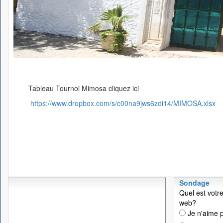
Tableau Tournoi Mimosa cliquez ici
https://www.dropbox.com/s/c00na9jws6zdi14/MIMOSA.xlsx
Sondage
Quel est votre
web?
Je n'aime p