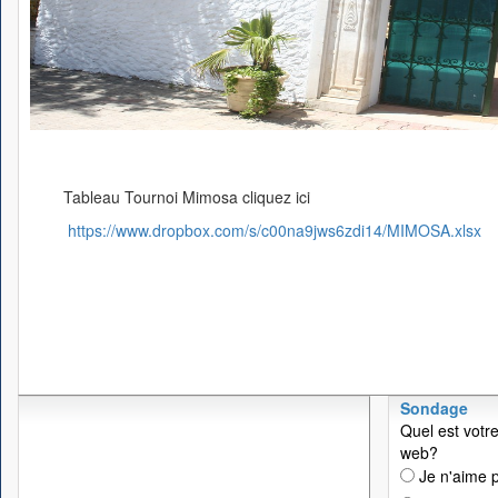
Tableau Tournoi Mimosa cliquez ici
https://www.dropbox.com/s/c00na9jws6zdi14/MIMOSA.xlsx
Sondage
Quel est votre
web?
Je n'aime p