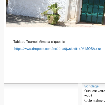
Tableau Tournoi Mimosa cliquez ici
https://www.dropbox.com/s/c00na9jws6zdi14/MIMOSA.xlsx
Sondage
Quel est votre
web?
Je n'aime p