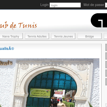
Login
Mot de passe
Nana Trophy
Tennis Adultes
Tennis Jeunes
Bridge
tualisÃ©