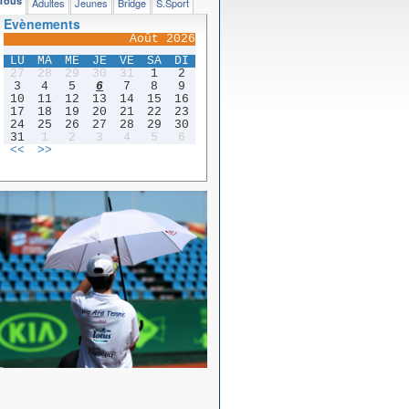
Tous
Adultes
Jeunes
Bridge
S.Sport
Evènements
Août 2026
LU
MA
ME
JE
VE
SA
DI
27
28
29
30
31
1
2
3
4
5
6
7
8
9
10
11
12
13
14
15
16
17
18
19
20
21
22
23
24
25
26
27
28
29
30
31
1
2
3
4
5
6
<<
>>