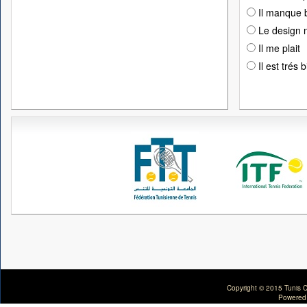
Il manque 
Le design n
Il me plait
Il est trés 
Copyright © 2015 Tunis C
Powered