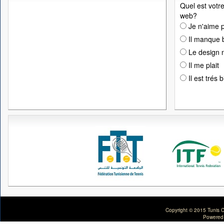
Quel est votre
web?
Je n'aime p
Il manque 
Le design n
Il me plait
Il est trés 
Copyright © 2015 Tunis C
Powered