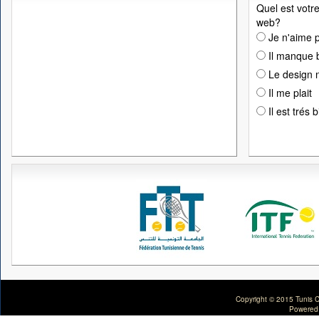
Quel est votre
web?
Je n'aime p
Il manque 
Le design n
Il me plait
Il est trés 
Copyright © 2015 Tunis C
Powered