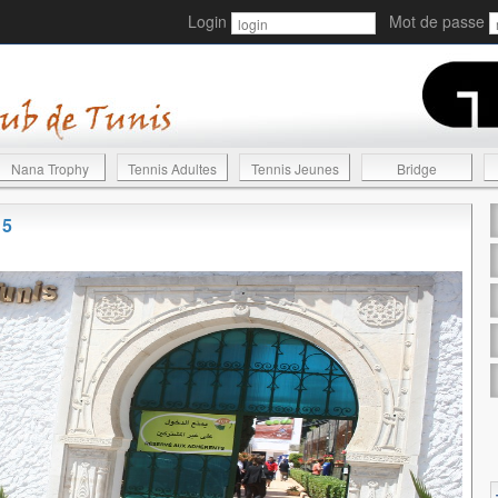
Login
Mot de passe
Nana Trophy
Tennis Adultes
Tennis Jeunes
Bridge
15