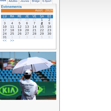
Tous
Adultes
Jeunes
Bridge
S.Sport
Evènements
Août 2026
LU
MA
ME
JE
VE
SA
DI
27
28
29
30
31
1
2
3
4
5
6
7
8
9
10
11
12
13
14
15
16
17
18
19
20
21
22
23
24
25
26
27
28
29
30
31
1
2
3
4
5
6
<<
>>