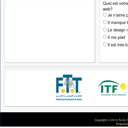
Quel est votre
web?
Je n'aime p
Il manque 
Le design n
Il me plait
Il est trés 
Copyright © 2015 Tunis C
Powered