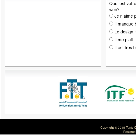
Quel est votre
web?
Je n'aime p
Il manque 
Le design n
Il me plait
Il est trés 
Copyright © 2015 Tunis C
Powered