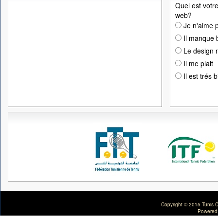
Quel est votre
web?
Je n'aime p
Il manque 
Le design n
Il me plait
Il est trés 
Copyright © 2015 Tunis C
Powered