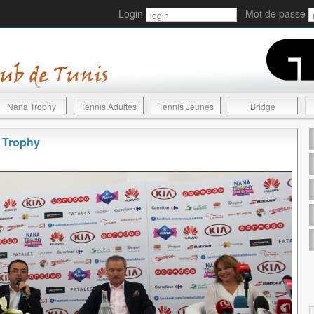
Login
Mot de passe
Nana Trophy
Tennis Adultes
Tennis Jeunes
Bridge
 Trophy