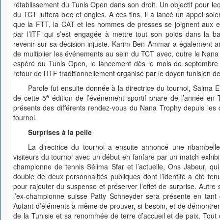
rétablissement du Tunis Open dans son droit. Un objectif pour le
du TCT luttera bec et ongles. A ces fins, il a lancé un appel sole
que la FTT, la CAT et les hommes de presses se joignent aux e
par l’ITF qui s’est engagée à mettre tout son poids dans la b
revenir sur sa décision injuste. Karim Ben Ammar a également a
de multiplier les événements au sein du TCT avec, outre le Nana 
espéré du Tunis Open, le lancement dès le mois de septembre p
retour de l’ITF traditionnellement organisé par le doyen tunisien de
Parole fut ensuite donnée à la directrice du tournoi, Salma E
e
de cette 5
édition de l’événement sportif phare de l’année en Tu
présents des différents rendez-vous du Nana Trophy depuis les qua
tournoi.
Surprises à la pelle
La directrice du tournoi a ensuite annoncé une ribambelle
visiteurs du tournoi avec un début en fanfare par un match exhibi
championne de tennis Sélima Sfar et l’actuelle, Ons Jabeur, q
double de deux personnalités publiques dont l’identité a été ten
pour rajouter du suspense et préserver l’effet de surprise. Autre s
l’ex-championne suisse Patty Schneyder sera présente en tant q
Autant d’éléments à même de prouver, si besoin, et de démontrer 
de la Tunisie et sa renommée de terre d’accueil et de paix. Tout c