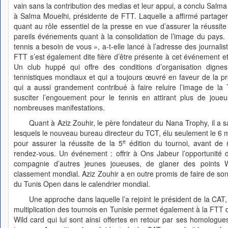
vain sans la contribution des medias et leur appui, a conclu Salma
à Salma Mouelhi, présidente de FTT. Laquelle a affirmé partager l
quant au rôle essentiel de la presse en vue d’assurer la réussit
pareils événements quant à la consolidation de l’image du pays.
tennis a besoin de vous », a-t-elle lancé à l’adresse des journalis
FTT s’est également dite fière d’être présente à cet événement et
Un club huppé qui offre des conditions d’organisation dign
tennistiques mondiaux et qui a toujours œuvré en faveur de la pr
qui a aussi grandement contribué à faire reluire l’image de la
susciter l’engouement pour le tennis en attirant plus de joue
nombreuses manifestations.
Quant à Aziz Zouhir, le père fondateur du Nana Trophy, il a salu
lesquels le nouveau bureau directeur du TCT, élu seulement le 6 m
e
pour assurer la réussite de la 5
édition du tournoi, avant de
rendez-vous. Un événement : offrir à Ons Jabeur l’opportunité d
compagnie d’autres jeunes joueuses, de glaner des points
classement mondial. Aziz Zouhir a en outre promis de faire de son
du Tunis Open dans le calendrier mondial.
Une approche dans laquelle l’a rejoint le président de la CAT,
multiplication des tournois en Tunisie permet également à la FTT d
Wild card qui lui sont ainsi offertes en retour par ses homologu