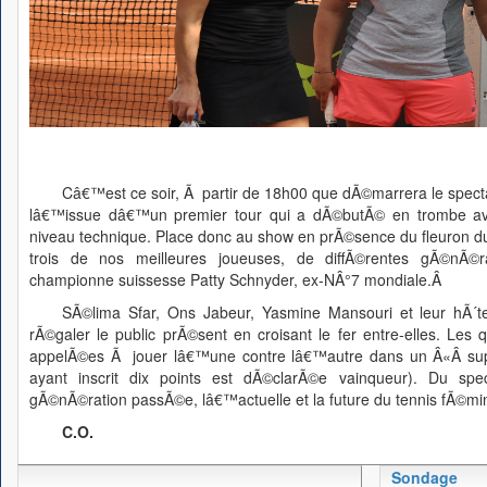
Câ€™est ce soir, Ã partir de 18h00 que dÃ©marrera le specta
lâ€™issue dâ€™un premier tour qui a dÃ©butÃ© en trombe 
niveau technique. Place donc au show en prÃ©sence du fleuron du
trois de nos meilleures joueuses, de diffÃ©rentes gÃ©nÃ©
championne suissesse Patty Schnyder, ex-NÂ°7 mondiale.Â
SÃ©lima Sfar, Ons Jabeur, Yasmine Mansouri et leur hÃ´t
rÃ©galer le public prÃ©sent en croisant le fer entre-elles. Les q
appelÃ©es Ã jouer lâ€™une contre lâ€™autre dans un Â«Â sup
ayant inscrit dix points est dÃ©clarÃ©e vainqueur). Du spe
gÃ©nÃ©ration passÃ©e, lâ€™actuelle et la future du tennis fÃ©mini
C.O.
Sondage