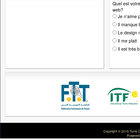
Quel est votre
web?
Je n'aime p
Il manque 
Le design n
Il me plait
Il est trés 
Copyright © 2015 Tunis C
Powered