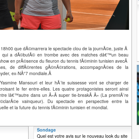
 18h00 que dÃ©marrera le spectacle clou de la journÃ©e, juste Ã
r qui a dÃ©butÃ© en trombe avec des matches dâ€™un beau
show en prÃ©sence du fleuron du tennis fÃ©minin tunisien avecÂ
uses, de diffÃ©rentes gÃ©nÃ©rations, accompagnÃ©es de la
nyder, ex-NÂ°7 mondiale.Â
Yasmine Mansouri et leur hÃ´te suissesse vont se charger de
oisant le fer entre-elles. Les quatre protagonistes seront ainsi
tre lâ€™autre dans un Â«Â super tie-breakÂ Â» (La premiÃ¨re
dÃ©clarÃ©e vainqueur). Du spectacle en perspective entre la
e et la future du tennis fÃ©minin tunisien et mondial.
Sondage
Quel est votre avis sur le nouveau look du site