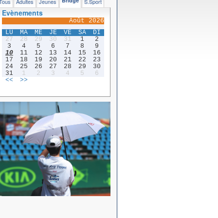
Bridge
Tous
Adultes
Jeunes
S.Sport
Evènements
Août 2026
LU
MA
ME
JE
VE
SA
DI
27
28
29
30
31
1
2
3
4
5
6
7
8
9
10
11
12
13
14
15
16
17
18
19
20
21
22
23
24
25
26
27
28
29
30
31
1
2
3
4
5
6
<<
>>