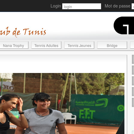
Login
Mot de passe
Nana Trophy
Tennis Adultes
Tennis Jeunes
Bridge