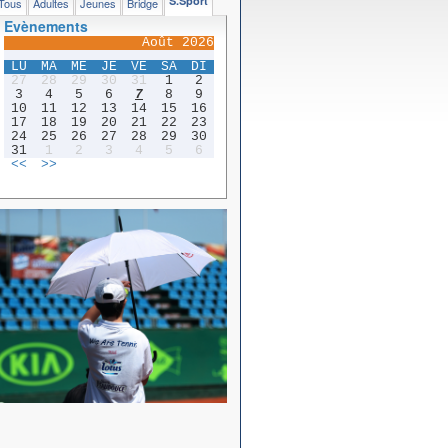
S.Sport
Tous
Adultes
Jeunes
Bridge
Evènements
Août 2026
LU
MA
ME
JE
VE
SA
DI
27
28
29
30
31
1
2
3
4
5
6
7
8
9
10
11
12
13
14
15
16
17
18
19
20
21
22
23
24
25
26
27
28
29
30
31
1
2
3
4
5
6
<<
>>