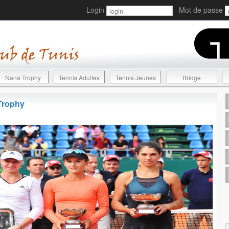
Login
Mot de passe
Nana Trophy
Tennis Adultes
Tennis Jeunes
Bridge
Trophy