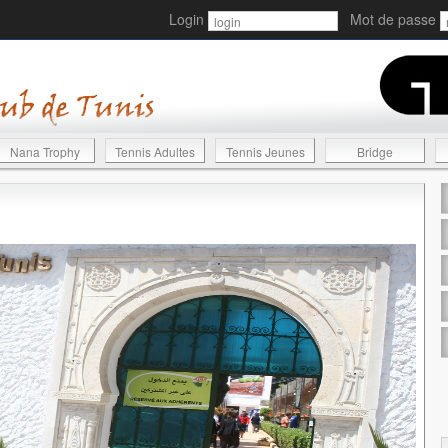
Login
Mot de passe
Nana Trophy
Tennis Adultes
Tennis Jeunes
Bridge