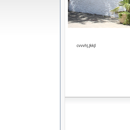
cvvvhj,jkkjl