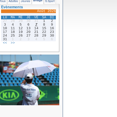
Bridge
Tous
Adultes
Jeunes
S.Sport
Evènements
Août 2026
LU
MA
ME
JE
VE
SA
DI
27
28
29
30
31
1
2
3
4
5
6
7
8
9
10
11
12
13
14
15
16
17
18
19
20
21
22
23
24
25
26
27
28
29
30
31
1
2
3
4
5
6
<<
>>