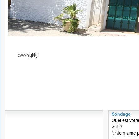
cvvvhj,jkkjl
Sondage
Quel est votre
web?
Je n'aime p