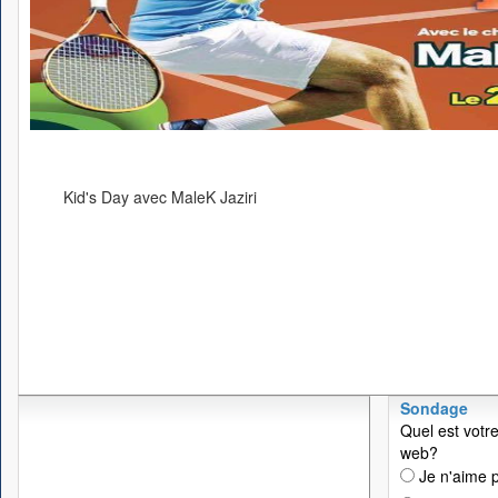
Kid's Day avec MaleK Jaziri
Sondage
Quel est votre
web?
Je n'aime p