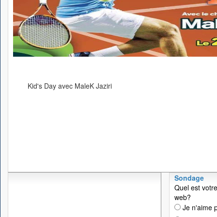
Kid's Day avec MaleK Jaziri
Sondage
Quel est votre
web?
Je n'aime p