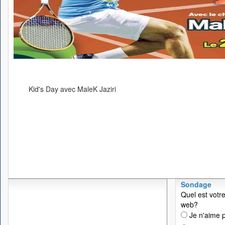
Kid's Day avec MaleK Jaziri
Sondage
Quel est votre
web?
Je n'aime p