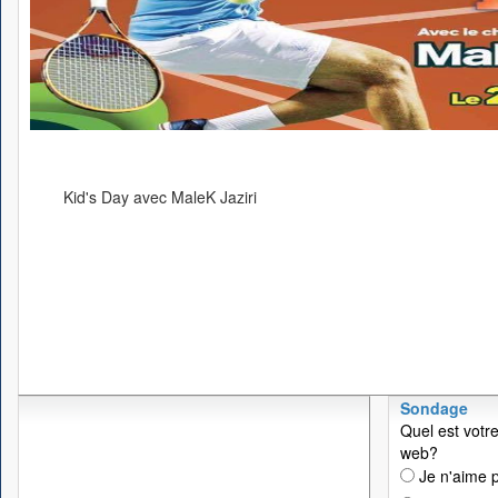
Kid's Day avec MaleK Jaziri
Sondage
Quel est votre
web?
Je n'aime p