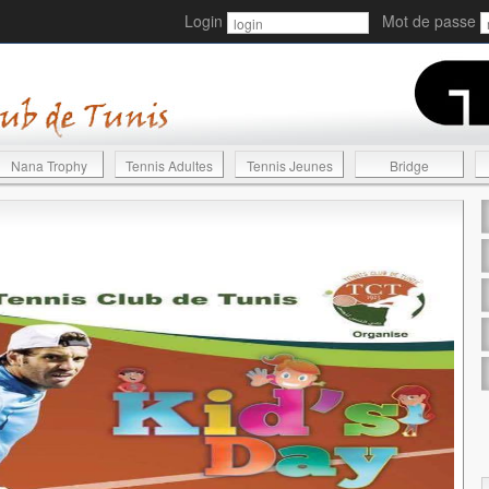
Login
Mot de passe
Nana Trophy
Tennis Adultes
Tennis Jeunes
Bridge