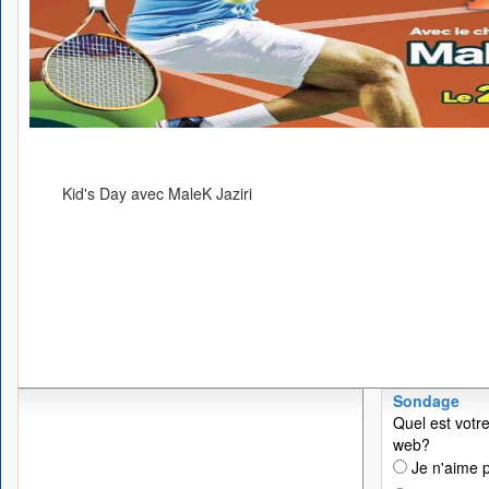
Kid's Day avec MaleK Jaziri
Sondage
Quel est votre
web?
Je n'aime p