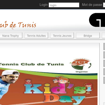
Login
Mot de passe
Nana Trophy
Tennis Adultes
Tennis Jeunes
Bridge