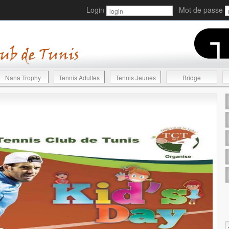
Login
Mot de passe
Nana Trophy
Tennis Adultes
Tennis Jeunes
Bridge