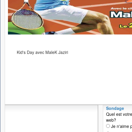
Kid's Day avec MaleK Jaziri
Sondage
Quel est votre
web?
Je n'aime p