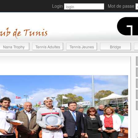
Login
Mot de passe
Nana Trophy
Tennis Adultes
Tennis Jeunes
Bridge