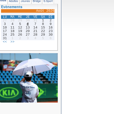
Tous
Adultes
Jeunes
Bridge
S.Sport
Evènements
Août 2026
LU
MA
ME
JE
VE
SA
DI
27
28
29
30
31
1
2
3
4
5
6
7
8
9
10
11
12
13
14
15
16
17
18
19
20
21
22
23
24
25
26
27
28
29
30
31
1
2
3
4
5
6
<<
>>